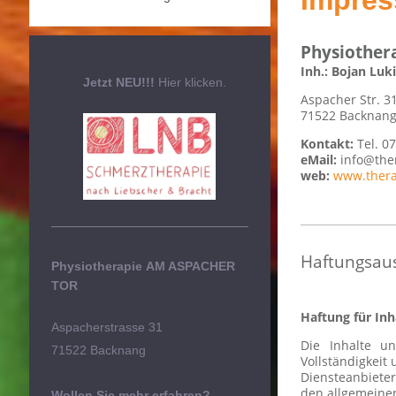
Impre
Physiothe
Inh.: Bojan Luki
Jetzt NEU!!!
Hier klicken.
Aspacher Str. 3
71522 Backnan
Kontakt:
Tel. 0
eMail:
info@the
web:
www.thera
Haftungsaus
Physiotherapie
AM ASPACHER
TOR
Haftung für Inh
Aspacherstrasse 31
Die Inhalte un
71522 Backnang
Vollständigkeit
Diensteanbiete
den allgemeinen
Wollen Sie mehr erfahren?