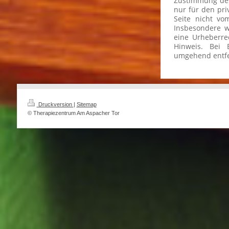
Zustimmung des 
nur für den pri
Seite nicht vo
Insbesondere we
eine Urheberre
Hinweis. Bei 
umgehend entf
Druckversion
|
Sitemap
© Therapiezentrum Am Aspacher Tor