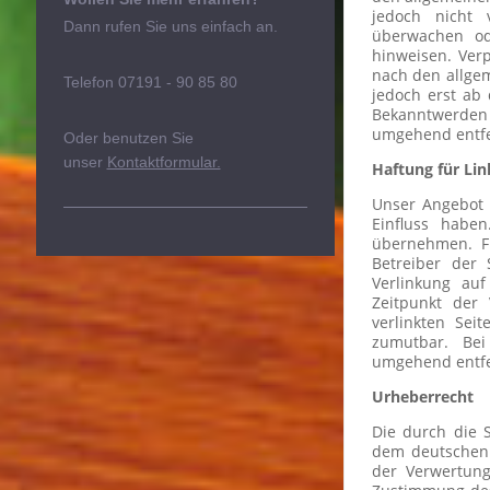
jedoch nicht 
Dann rufen Sie uns einfach an.
überwachen od
hinweisen. Ver
nach den allgem
Telefon 07191 - 90 85 80
jedoch erst ab 
Bekanntwerden
umgehend entf
Oder benutzen Sie
unser
Kontaktformular.
Haftung für Lin
Unser Angebot e
Einfluss habe
übernehmen. Für
Betreiber der 
Verlinkung au
Zeitpunkt der 
verlinkten Sei
zumutbar. Bei
umgehend entf
Urheberrecht
Die durch die S
dem deutschen U
der Verwertung