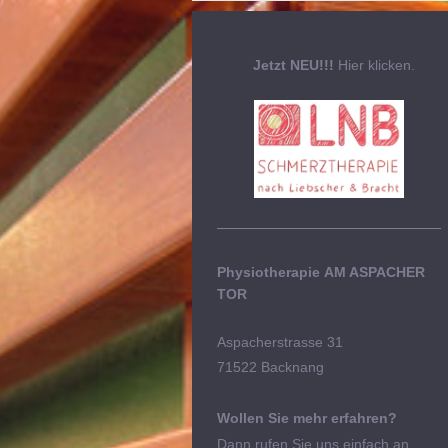
Jetzt NEU!!!
Hier klicken.
Physiotherapie
AM ASPACHER
TOR
Aspacherstrasse 31
71522 Backnang
Wollen Sie mehr erfahren?
Dann rufen Sie uns einfach an.