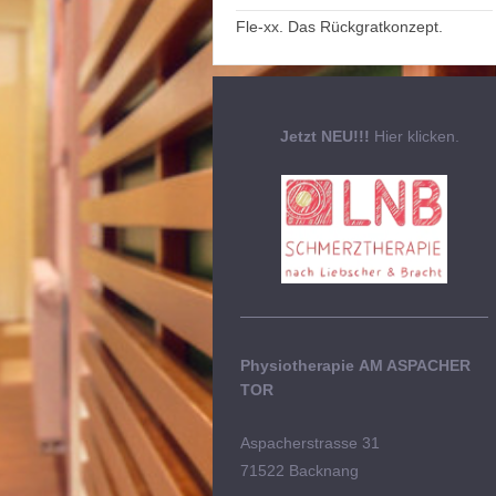
Fle-xx. Das Rückgratkonzept.
Jetzt NEU!!!
Hier klicken.
Physiotherapie
AM ASPACHER
TOR
Aspacherstrasse 31
71522 Backnang