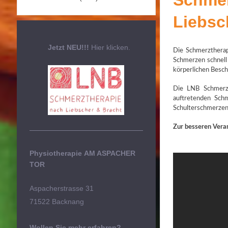
Schmer
Liebsc
Jetzt NEU!!!
Hier klicken.
Die Schmerzthera
Schmerzen schnell 
körperlichen Besch
Die LNB Schmerzt
auftretenden Sch
Schulterschmerzen
Zur besseren Veran
Physiotherapie
AM ASPACHER
TOR
Aspacherstrasse 31
71522 Backnang
Wollen Sie mehr erfahren?