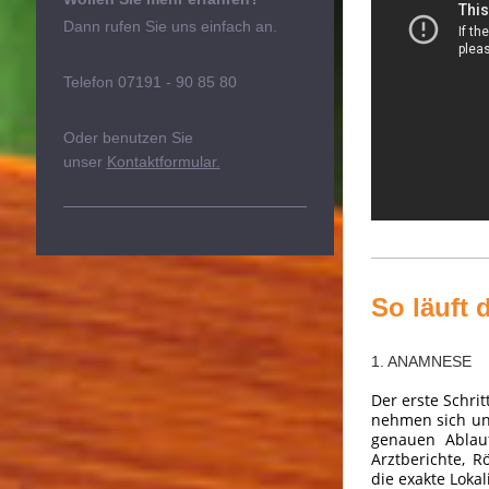
Dann rufen Sie uns einfach an.
Telefon 07191 - 90 85 80
Oder benutzen Sie
unser
Kontaktformular.
So läuft 
1. ANAMNESE
Der erste Schri
nehmen sich uns
genauen Ablau
Arztberichte, 
die exakte Loka