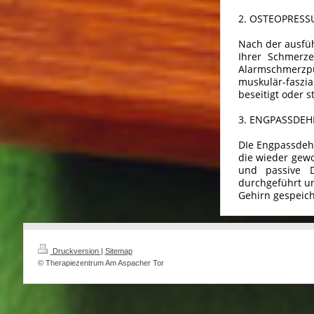
2. OSTEOPRESS
Nach der ausfü
Ihrer Schmerz
Alarmschmerzp
muskulär-faszi
beseitigt oder s
3. ENGPASSDE
DIe Engpassdehn
die wieder gewo
und passive D
durchgeführt un
Gehirn gespeich
Druckversion
|
Sitemap
© Therapiezentrum Am Aspacher Tor